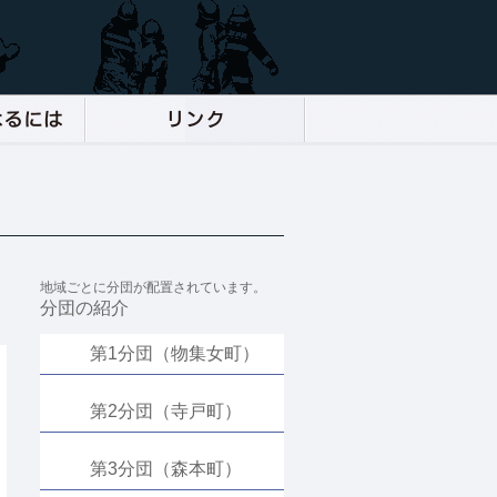
地域ごとに分団が配置されています。
分団の紹介
第1分団（物集女町）
第2分団（寺戸町）
第3分団（森本町）