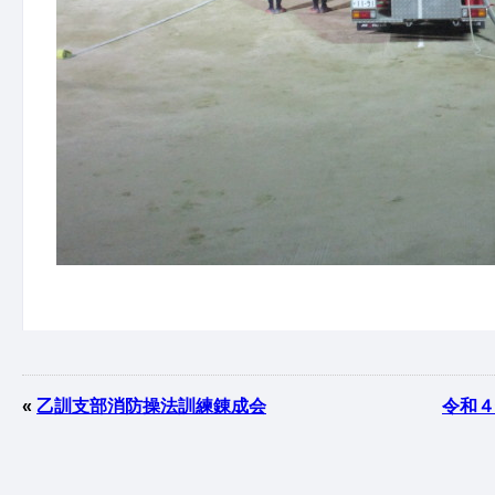
«
乙訓支部消防操法訓練錬成会
令和４