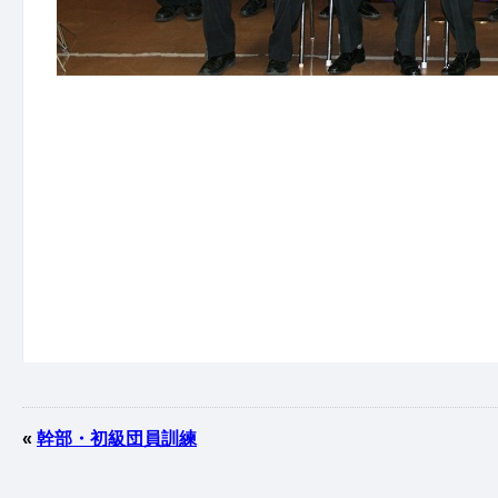
«
幹部・初級団員訓練