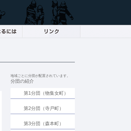
地域ごとに分団が配置されています。
分団の紹介
第1分団（物集女町）
第2分団（寺戸町）
第3分団（森本町）