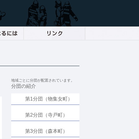
地域ごとに分団が配置されています。
分団の紹介
第1分団（物集女町）
第2分団（寺戸町）
第3分団（森本町）