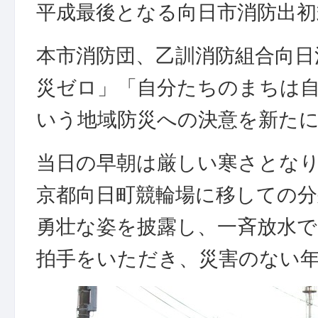
平成最後となる向日市消防出
本市消防団、乙訓消防組合向日
災ゼロ」「自分たちのまちは
いう地域防災への決意を新た
当日の早朝は厳しい寒さとな
京都向日町競輪場に移しての分
勇壮な姿を披露し、一斉放水
拍手をいただき、災害のない