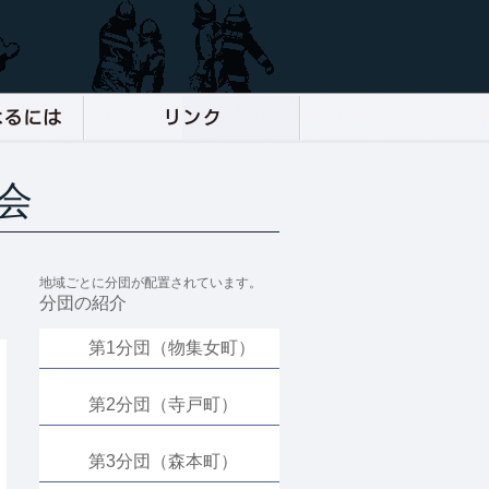
会
地域ごとに分団が配置されています。
分団の紹介
第1分団（物集女町）
第2分団（寺戸町）
第3分団（森本町）